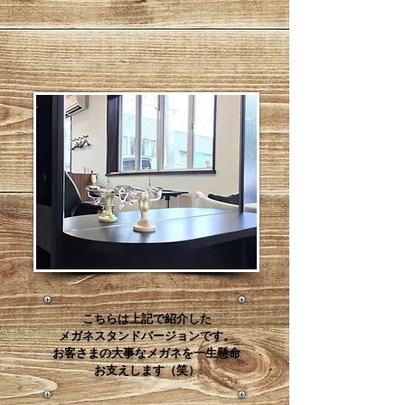
こちらは上記で紹介した
メガネスタンドバージョンです。
お客さまの大事なメガネを一生懸命
お支えします（笑）